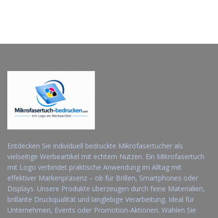
Entdecken Sie individuell bedruckte Mikrofasertücher als
vielseitige Werbeartikel mit echtem Nutzen. Ein Mikrofasertuch
mit Logo verbindet praktische Anwendung im Alltag mit
effektiver Markenpräsenz – ob für Brillen, Smartphones oder
Displays. Unsere Produkte überzeugen durch feine Materialien,
brillante Druckqualität und langlebige Verarbeitung. Ideal für
Unternehmen, Events oder Promotion-Aktionen. Wählen Sie