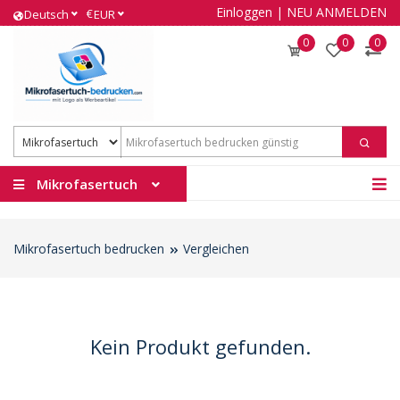
Einloggen
|
NEU ANMELDEN
€
Deutsch
EUR
0
0
0
Mikrofasertuch
Mikrofasertuch bedrucken
Vergleichen
Kein Produkt gefunden.