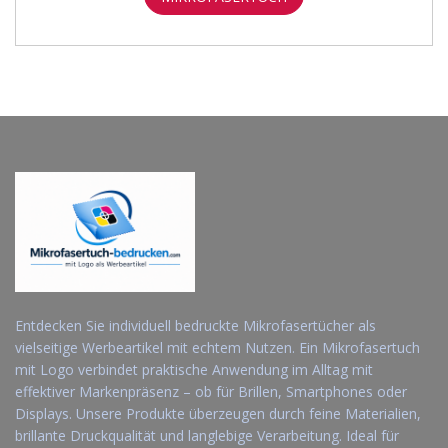
SUCHEN
Entdecken Sie individuell bedruckte Mikrofasertücher als
vielseitige Werbeartikel mit echtem Nutzen. Ein Mikrofasertuch
mit Logo verbindet praktische Anwendung im Alltag mit
effektiver Markenpräsenz – ob für Brillen, Smartphones oder
Displays. Unsere Produkte überzeugen durch feine Materialien,
brillante Druckqualität und langlebige Verarbeitung. Ideal für