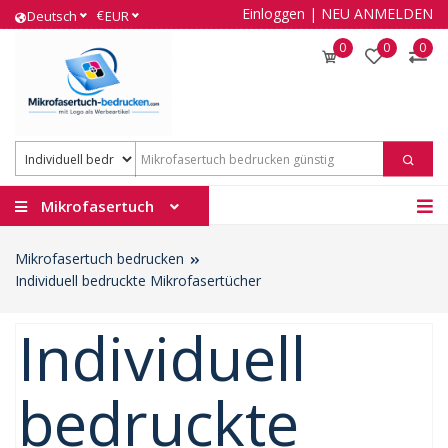
Einloggen
|
NEU ANMELDEN
€
Deutsch
EUR
0
0
0
Mikrofasertuch
Mikrofasertuch bedrucken
Individuell bedruckte Mikrofasertücher
Individuell
bedruckte