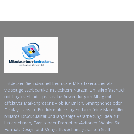
Entdecken Sie individuell bedruckte Mikrofasertücher als
vielseitige Werbeartikel mit echtem Nutzen. Ein Mikrofasertuch
mit Logo verbindet praktische Anwendung im Alltag mit
effektiver Markenpräsenz – ob für Brillen, Smartphones oder
Displays. Unsere Produkte überzeugen durch feine Materialien,
brillante Druckqualität und langlebige Verarbeitung. Ideal für
Unternehmen, Events oder Promotion-Aktionen. Wählen Sie
Format, Design und Menge flexibel und gestalten Sie Ihr