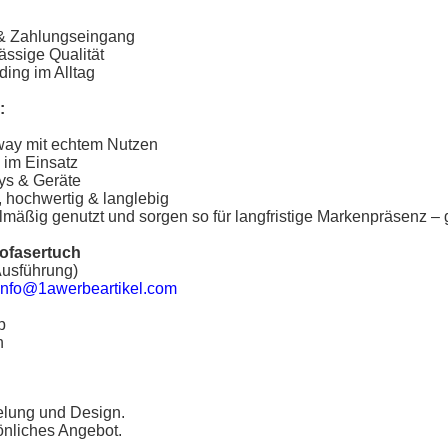
e & Zahlungseingang
ässige Qualität
ing im Alltag
:
way mit echtem Nutzen
 im Einsatz
ays & Geräte
, hochwertig & langlebig
gelmäßig genutzt und sorgen so für langfristige Markenpräsenz 
rofasertuch
Ausführung)
info@1awerbeartikel.com
p
n
elung und Design.
sönliches Angebot.