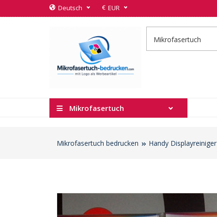
€
Deutsch
EUR
Mikrofasertuch
Mikrofasertuch bedrucken
Handy Displayreinige