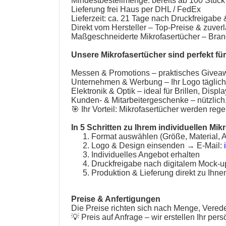
Mindestbestellmenge: bereits ab 100 Stück
Lieferung frei Haus per DHL / FedEx
Lieferzeit: ca. 21 Tage nach Druckfreigab
Direkt vom Hersteller – Top-Preise & zuverl
Maßgeschneiderte Mikrofasertücher – Brand
Unsere
Mikrofasertücher
sind perfekt für
Messen & Promotions – praktisches Givea
Unternehmen & Werbung – Ihr Logo täglich
Elektronik & Optik – ideal für Brillen, Displ
Kunden- & Mitarbeitergeschenke – nützlich
🎯 Ihr Vorteil: Mikrofasertücher werden re
In 5 Schritten zu Ihrem individuellen Mik
Format auswählen (Größe, Material, 
Logo & Design einsenden → E-Mail:
Individuelles Angebot erhalten
Druckfreigabe nach digitalem Mock-u
Produktion & Lieferung direkt zu Ihne
Preise & Anfertigungen
Die Preise richten sich nach Menge, Vered
💡 Preis auf Anfrage – wir erstellen Ihr per